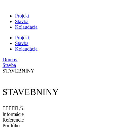
Preskočiť
na
Projekt
obsah
Stavba
Kolaudácia
Projekt
Stavba
Kolaudácia
Domov
Stavba
STAVEBNINY
STAVEBNINY





/5
Informácie
Referencie
Portfólio