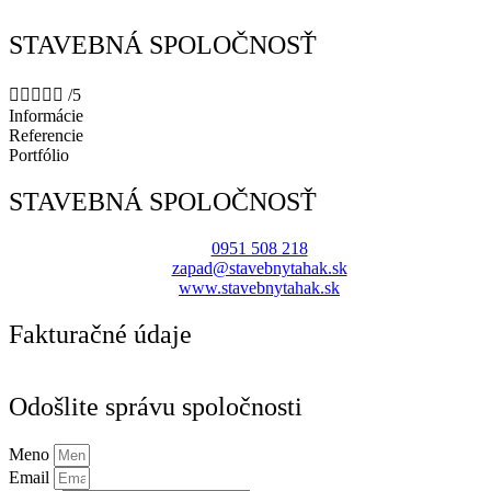
STAVEBNÁ SPOLOČNOSŤ





/5
Informácie
Referencie
Portfólio
STAVEBNÁ SPOLOČNOSŤ
0951 508 218
zapad@stavebnytahak.sk
www.stavebnytahak.sk
Fakturačné údaje
Odošlite správu spoločnosti
Meno
Email