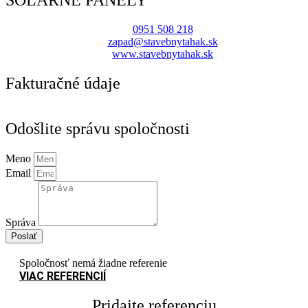
0951 508 218
zapad@stavebnytahak.sk
www.stavebnytahak.sk
Fakturačné údaje
Odošlite správu spoločnosti
Meno
Email
Správa
Poslať
Spoločnosť nemá žiadne referenie
VIAC REFERENCIÍ
Pridajte referenciu