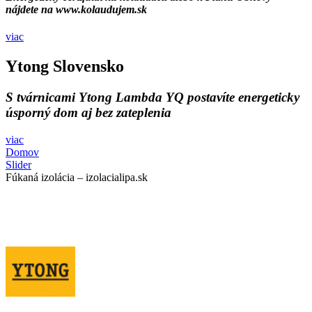
nájdete na www.kolaudujem.sk
viac
Ytong Slovensko
S tvárnicami Ytong Lambda YQ postavíte energeticky
úsporný dom aj bez zateplenia
viac
Domov
Slider
Fúkaná izolácia – izolacialipa.sk