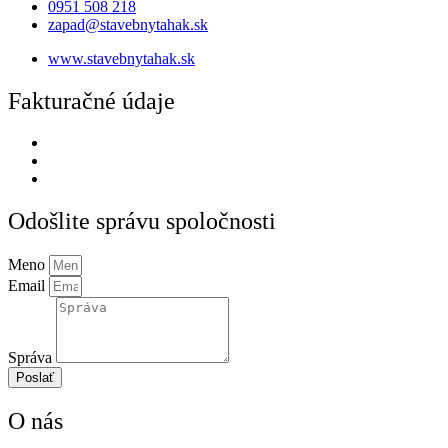
0951 508 218
zapad@stavebnytahak.sk
www.stavebnytahak.sk
Fakturačné údaje
Odošlite správu spoločnosti
Meno
Email
Správa
Poslať
O nás