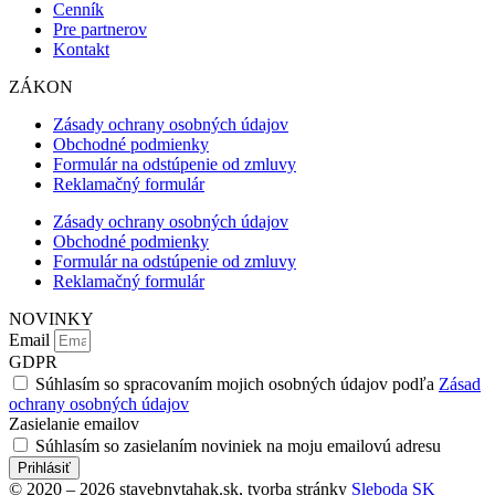
Cenník
Pre partnerov
Kontakt
ZÁKON
Zásady ochrany osobných údajov
Obchodné podmienky
Formulár na odstúpenie od zmluvy
Reklamačný formulár
Zásady ochrany osobných údajov
Obchodné podmienky
Formulár na odstúpenie od zmluvy
Reklamačný formulár
NOVINKY
Email
GDPR
Súhlasím so spracovaním mojich osobných údajov podľa
Zásad
ochrany osobných údajov
Zasielanie emailov
Súhlasím so zasielaním noviniek na moju emailovú adresu
Prihlásiť
© 2020 – 2026 stavebnytahak.sk, tvorba stránky
Sleboda SK