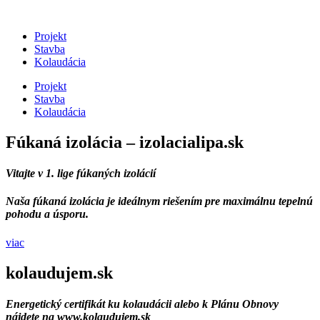
Preskočiť
na
Projekt
obsah
Stavba
Kolaudácia
Projekt
Stavba
Kolaudácia
Fúkaná izolácia – izolacialipa.sk
Vitajte v 1. lige fúkaných izolácií
Naša fúkaná izolácia je ideálnym riešením pre maximálnu tepelnú
pohodu a úsporu.
viac
kolaudujem.sk
Energetický certifikát ku kolaudácii alebo k Plánu Obnovy
nájdete na www.kolaudujem.sk