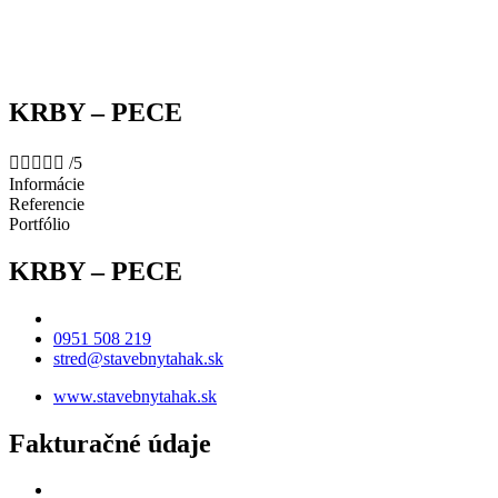
KRBY – PECE





/5
Informácie
Referencie
Portfólio
KRBY – PECE
0951 508 219
stred@stavebnytahak.sk
www.stavebnytahak.sk
Fakturačné údaje