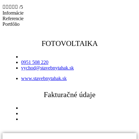





/5
Informácie
Referencie
Portfólio
FOTOVOLTAIKA
0951 508 220
vychod@stavebnytahak.sk
www.stavebnytahak.sk
Fakturačné údaje