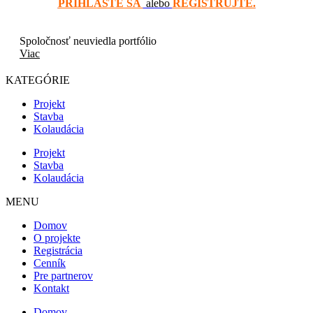
PRIHLÁSTE SA
alebo
REGISTRUJTE.
Spoločnosť neuviedla portfólio
Viac
KATEGÓRIE
Projekt
Stavba
Kolaudácia
Projekt
Stavba
Kolaudácia
MENU
Domov
O projekte
Registrácia
Cenník
Pre partnerov
Kontakt
Domov