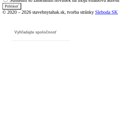
Súhlasím so zasielaním noviniek na moju emailovú adresu
Prihlásiť
© 2020 – 2026 stavebnytahak.sk, tvorba stránky
Sleboda SK
Search
...