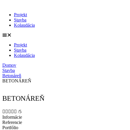
Preskočiť
na
Projekt
obsah
Stavba
Kolaudácia
Projekt
Stavba
Kolaudácia
Domov
Stavba
Betonáreň
BETONÁREŇ
BETONÁREŇ





/5
Informácie
Referencie
Portfólio